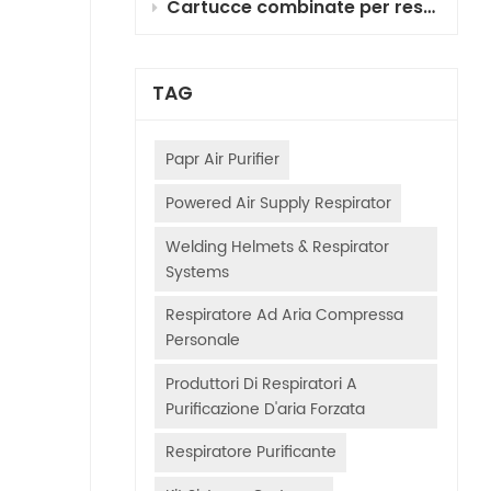
Cartucce combinate per respiratori purificatori d'aria motorizzati (PAPR) per verniciatura di autoveicoli: selezione, principi e guida all'uso
TAG
Papr Air Purifier
Powered Air Supply Respirator
Welding Helmets & Respirator
Systems
Respiratore Ad Aria Compressa
Personale
Produttori Di Respiratori A
Purificazione D'aria Forzata
Respiratore Purificante