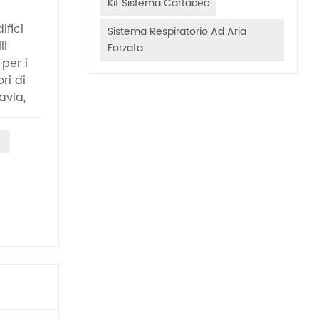
Kit Sistema Cartaceo
ifici
Sistema Respiratorio Ad Aria
li
Forzata
per i
ri di
avia,
da linea
ogano
urante
essione
o. Tali
i, con
ta può
 ad
datti.