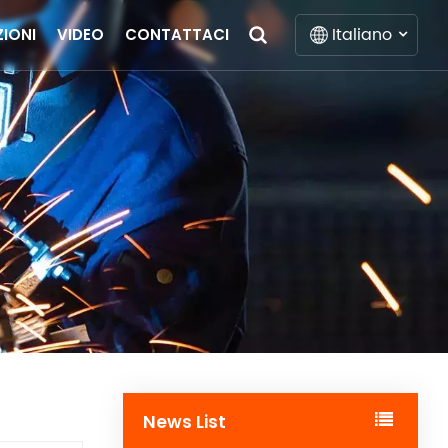
Italiano
ZIONI
VIDEO
CONTATTACI
English
Français
Deutsch
Italiano
Русский
Español
Português
News List
Nederlands