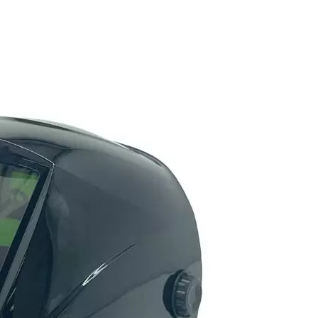
o, l'ingresso dell'aria frontale viene facilmente respinto 
one dell'umidità sulla superficie dell'unità filtrante, ch
 alta umidità, compromettendo la durata del filtro e la 
n ingresso aria laterale è adattabilità del coordinament
 il fattore chiave che lo rende la prima scelta per condiz
ratori devono spesso abbinare caschi di sicurezza, occhia
rezzature. La disposizione dell'unità di ingresso aria late
sulla sommità della testa, prevenire interferenze recipr
rezza. Rispetto al flusso d'aria diretto dell'ingresso aria
"apporto d'aria che circonda il viso" attraverso una strut
ria più morbida, evitando la secchezza causata dal flusso
ando notevolmente la tolleranza per operazioni a lungo t
ttabilità bilaterale: l'ingresso aria monolaterale può caus
aria bilaterale aumenta il volume dell'attrezzatura, che 
 delle spalle e gli strumenti operativi; inoltre, il canale 
to; se la precisione di filtrazione dell'unità filtro è insuff
orta di guida del flusso, compromettendo la fluidità del
osteriore purificatore d'aria alla carta si basa
 sul controllo delle perdite di apparecchiature,