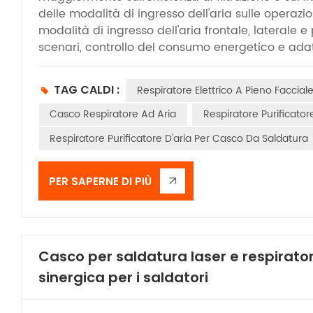
www.newairsafety.com.
delle modalità di ingresso dell'aria sulle operazion
modalità di ingresso dell'aria frontale, laterale e 
scenari, controllo del consumo energetico e ada
vista delle esigenze operative in loco. La scelta 
all'effetto protettivo, ma influisce anche direttam
TAG CALDI :
Respiratore Elettrico A Pieno Faccial
apparecchiature e sull'accettazione delle stess
più evidente soprattutto in scenari con molteplic
Casco Respiratore Ad Aria
Respiratore Purificator
termine. La competitività principale del PAPR con
Respiratore Purificatore D'aria Per Casco Da Saldatura
compatibilità con gli scenari di emergenza, piutt
design concentra i componenti principali del filtro
complessivo dell'attrezzatura più concentrato e i
PER SAPERNE DI PIÙ
forme standard della testa senza ulteriori regolaz
ai lavoratori magri o con lesioni alla schiena p
e in altri scenari, il PAPR con ingresso aria frontale 
senza l'ingombro del tubo flessibile, può essere
Casco per saldatura laser e respirator
guadagnando tempo per lo smaltimento di emerge
sinergica per i saldatori
il baricentro in avanti può causare indolenziment
caschi di sicurezza; la pressione di carico sulla