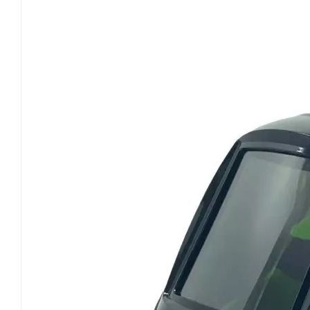
continuative superiori alle 8 ore; Allo stesso temp
flusso d'aria respirabile, provocando la condensazi
soggetta alla formazione di muffe in ambienti ad
respiratoria. Il vantaggio principale del PAPR co
attrezzatura e comfort del flusso d'aria, Questo è
lavoro complete. Negli scenari industriali, i lavo
protettivi, dispositivi di comunicazione e altre att
può evitare lo spazio dell'attrezzatura davanti e 
non compromettere la stabilità dell'elmetto di sicu
frontale, l'ingresso aria laterale può ottenere un 
guida del flusso, con una velocità del flusso d'a
diretto alla cavità nasale e agli occhi e miglior
I suoi limiti si riflettono principalmente nell'ada
forza sulla testa non uniforme, mentre l'ingresso 
entrare in collisione con i dispositivi di protezione
del flusso dell'unità di ingresso aria laterale è stret
è probabile che le impurità si accumulino nella p
d'aria. Il valore fondamentale della presa d'aria p
sull'adattamento a condizioni di lavoro estreme e