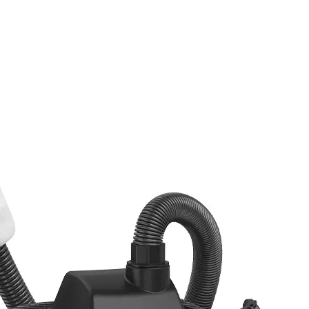
oro ristretti con concentrazioni di polvere estremamente e
derenti, con una portata d'aria minima non inferiore a 95
e alla polvere di penetrare attraverso le fessure. Per l
civi, sono necessari PAPR a filtrazione combinata. Dura
enti emettono composti organici volatili come formaldeid
ndustriali può rilasciare gas tossici come ammoniaca e 
rticolato non può soddisfare le esigenze di protezione. È
articolato + gas/vapori), con una selezione precisa in ba
one attivo per vapori organici ed elementi filtranti ad
nari, sono preferibili i PAPR a tenuta stagna a pression
ria forzata, non solo filtrano efficacemente i gas nocivi
 della maschera grazie all'alimentazione continua di aria
ausati dalle perdite della maschera. Scenari speciali
e respiratori purificatori d'aria motorizzati larghiLa
'operazione ad alto rischio: una volta inalate, le fibre
ecessario utilizzare ventilatori elettroventilati (PAPR) 
a filtri HEPA ad alta efficienza. Inoltre, è necessario ad
dovute all'uso improprio di maschere aderenti. Nel fratt
di protezione chimica per garantire una protezione co