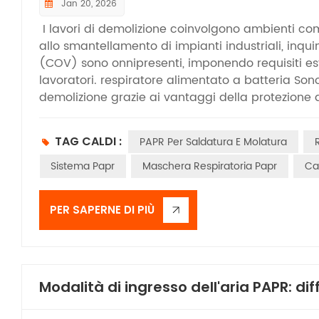
Jan 20, 2026
I lavori di demolizione coinvolgono ambienti comp
allo smantellamento di impianti industriali, inqui
(COV) sono onnipresenti, imponendo requisiti est
lavoratori. respiratore alimentato a batteria Sono
demolizione grazie ai vantaggi della protezione a
non tutti i PAPR sono adatti a tutti gli scenari; la
di difesa per la sicurezza respiratoria. Rispetto a
TAG CALDI :
PAPR Per Saldatura E Molatura
aria attivamente attraverso un ventilatore elettri
le operazioni ad alta intensità, ma previene anch
Sistema Papr
Maschera Respiratoria Papr
Ca
positiva all'interno della maschera, migliorando si
operazioni di demolizione generiche che generano p
PER SAPERNE DI PIÙ
operazioni comportano comunemente la demolizio
polvere respirabile, in particolare particelle fin
facilmente indurre pneumoconiosi. Nella scelta del 
alta efficienza e la maschera può essere scelta in
all'aperto, come la demolizione di muri e pavim
Modalità di ingresso dell'aria PAPR: di
Non richiedono un test di adattamento facciale, 