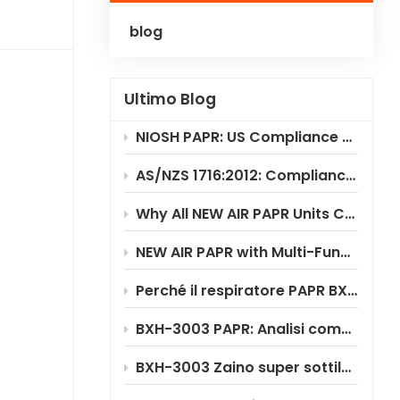
blog
Polski
Українська
Ultimo Blog
NIOSH PAPR: US Compliance & Testing Requirements
AS/NZS 1716:2012: Compliance Standard for PAPR Respirators
Why All NEW AIR PAPR Units Choose RILSA NB1024 for Certification?
NEW AIR PAPR with Multi-Functional Flip-Up Welding Helmet
Perché il respiratore PAPR BXH-3003 offre un notevole risparmio sui costi
BXH-3003 PAPR: Analisi completa degli scenari applicativi
BXH-3003 Zaino super sottile in PAPR