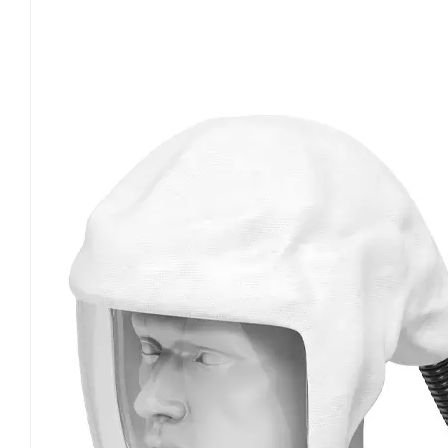
protezione dagli urti alla testa. Per spazi di lav
si consiglia di utilizzare PAPR a pieno facciale a
che crea una tenuta ermetica sul viso per impedir
operazioni di demolizione che coinvolgono gas no
demolizione di vecchi edifici, vernici e rivestim
benzene, mentre lo smantellamento di impianti i
In questi casi, un singolo PAPR a filtrazione di pa
necessario utilizzare elementi filtranti doppi (p
tipologia di inquinante: cartucce filtranti a carb
adsorbimento chimico per gas acidi. In questi sce
positiva. In combinazione con l'alimentazione di a
riducono anche i residui di inquinanti all'interno
evitando al contempo i rischi di avvelenamento c
richiedono una selezione mirata di risorse dedicat
demolizione di componenti contenenti amianto è un
amianto causano danni polmonari irreversibili. È n
agli standard di protezione dall'amianto, abbinati 
modelli a cappuccio per evitare perdite di fibre 
cappuccio deve essere utilizzato con indumenti 